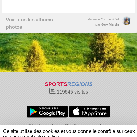
Voir tous les albums
Publié le
25 mai 2024
par
Guy Martin
photos
SPORTS
REGIONS
119645
visites
Charte cookies
Gestion des cookies
Ce site utilise des cookies et vous donne le contrôle sur ceux
Informations légales
Signaler un contenu inapproprié
que vous souhaitez activer