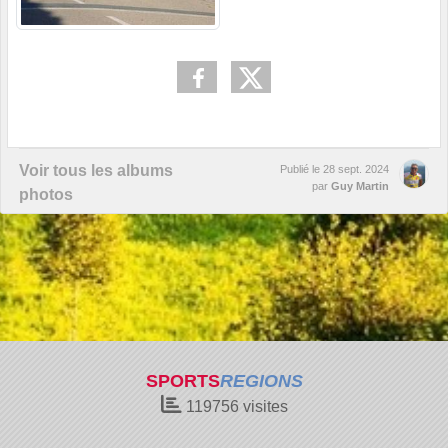
Voir tous les albums
Publié le
28 sept. 2024
par
Guy Martin
photos
SPORTS
REGIONS
119756
visites