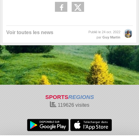
Voir toutes les news
Publié le
24 oct. 2022
par
Guy Martin
SPORTS
REGIONS
119626
visites