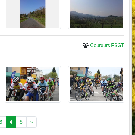
Coureurs FSGT
3
4
5
»