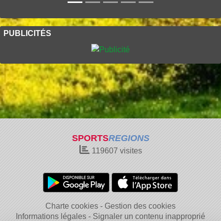
PUBLICITÉS
SPORTS
REGIONS
119607
visites
Charte cookies
Gestion des cookies
Informations légales
Signaler un contenu inapproprié