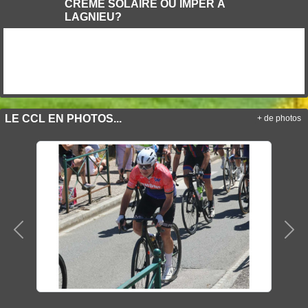
CRÈME SOLAIRE OU IMPER À
LAGNIEU?
LE CCL EN PHOTOS...
+ de photos
Précedent
Sui