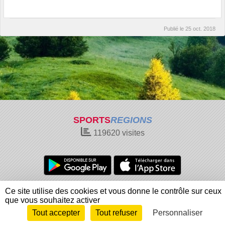
Publié le
25 oct. 2018
SPORTS
REGIONS
119620
visites
Charte cookies
Gestion des cookies
Ce site utilise des cookies et vous donne le contrôle sur ceux
Informations légales
Signaler un contenu inapproprié
que vous souhaitez activer
Tout accepter
Tout refuser
Personnaliser
Envie de participer ?
Connexion