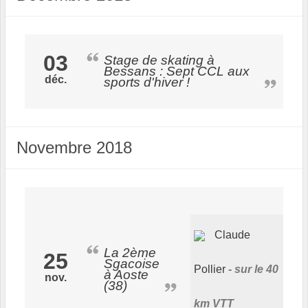
03
Stage de skating à
Bessans : Sept CCL aux
déc.
sports d'hiver !
Novembre 2018
Claude
La 2ème
25
Sgacoise
Pollier
sur le 40
à Aoste
nov.
(38)
km VTT