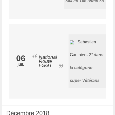
544 en 14h 35mn 5s
Sebastien
Gauthier
2° dans
06
National
Route
juil.
FSGT
la catégorie
super Vétérans
Décembre 2018