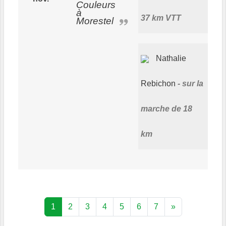
Couleurs
à
37 km VTT
Morestel
Nathalie
Rebichon
sur la
marche de 18
km
1
2
3
4
5
6
7
»