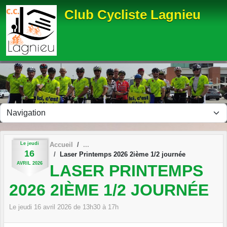
Panneau de gestion des cookies
Club Cycliste Lagnieu
Le
jeudi
Accueil
16
Laser Printemps 2026 2ième 1/2 journée
AVRIL
2026
LASER PRINTEMPS
2026 2IÈME 1/2 JOURNÉE
Le
jeudi
16
avril
2026
de 13h30 à 17h