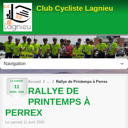
Panneau de gestion des cookies
Club Cycliste Lagnieu
Le
samedi
Accueil
Rallye de Printemps à Perrex
11
RALLYE DE
AVRIL
2026
PRINTEMPS À
PERREX
Le
samedi
11
avril
2026