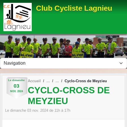
Panneau de gestion des cookies
Club Cycliste Lagnieu
Le
dimanche
Accueil
Cyclo-Cross de Meyzieu
03
CYCLO-CROSS DE
NOV.
2024
MEYZIEU
Le
dimanche
03
nov.
2024
de 11h à 17h