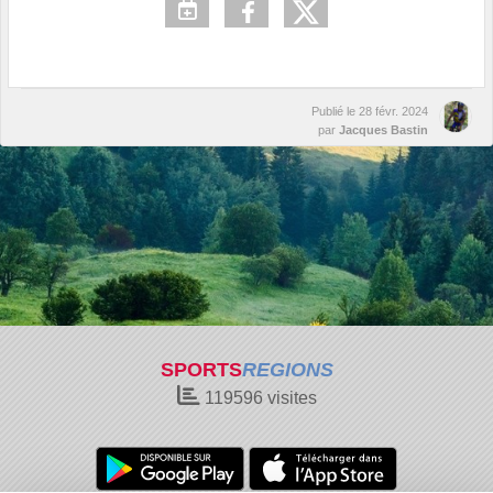
Publié le
28 févr. 2024
par
Jacques Bastin
SPORTS
REGIONS
119596
visites