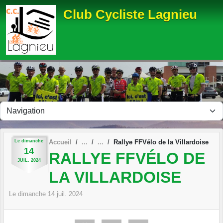
Panneau de gestion des cookies
Club Cycliste Lagnieu
Le
dimanche
Accueil
Rallye FFVélo de la Villardoise
14
RALLYE FFVÉLO DE
JUIL.
2024
LA VILLARDOISE
Le
dimanche
14
juil.
2024