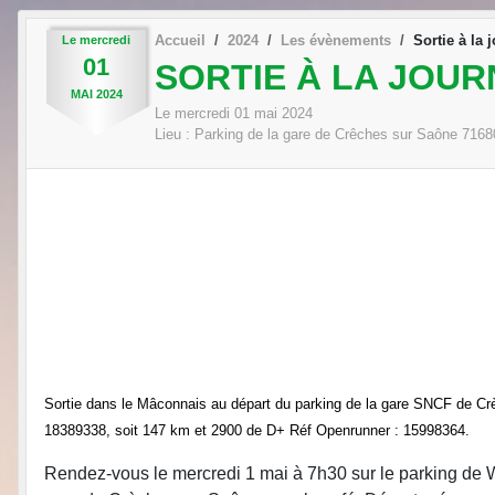
Accueil
2024
Les évènements
Sortie à la
Le
mercredi
01
SORTIE À LA JOU
MAI
2024
Le
mercredi
01
mai
2024
Lieu :
Parking de la gare de Crêches sur Saône
7168
Sortie dans le Mâconnais au départ du parking de la gare SNCF de C
18389338, soit 147 km et 2900 de D+ Réf Openrunner : 15998364.
Rendez-vous le mercredi 1 mai à 7h30 sur le parking de W