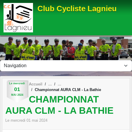
Panneau de gestion des cookies
Club Cycliste Lagnieu
Le
mercredi
Accueil
01
Championnat AURA CLM - La Bathie
MAI
2024
CHAMPIONNAT
AURA CLM - LA BATHIE
Le
mercredi
01
mai
2024