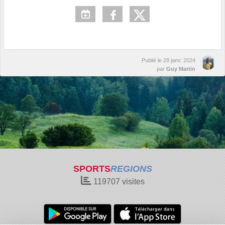
Publié le
28 janv. 2024
par
Guy Martin
SPORTS
REGIONS
119707
visites