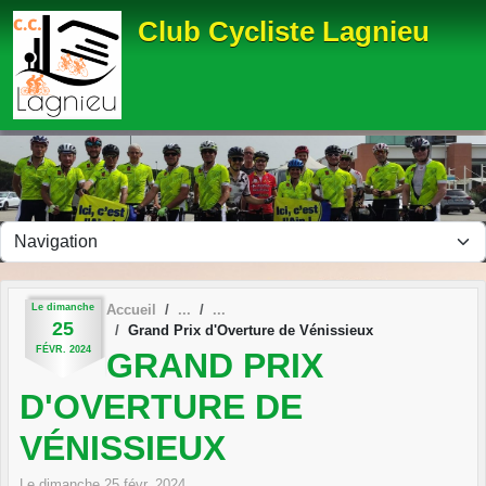
Panneau de gestion des cookies
Club Cycliste Lagnieu
Le
dimanche
Accueil
25
Grand Prix d'Overture de Vénissieux
FÉVR.
2024
GRAND PRIX
D'OVERTURE DE
VÉNISSIEUX
Le
dimanche
25
févr.
2024