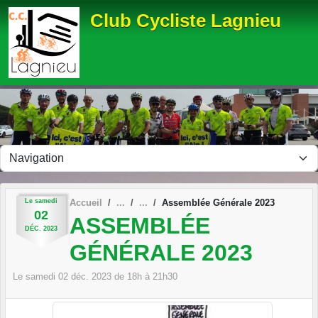
Panneau de gestion des cookies
Club Cycliste Lagnieu
Le
samedi
Accueil
Assemblée Générale 2023
02
ASSEMBLÉE
DÉC.
2023
GÉNÉRALE 2023
Le
samedi
02
déc.
2023
de 18h à 21h30