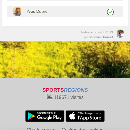
Yves Dupré
Publié le
06 sept. 2023
par
Nicolas Durand
SPORTS
REGIONS
119671
visites
Charte cookies
Gestion des cookies