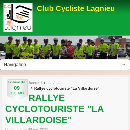
Panneau de gestion des cookies
Club Cycliste Lagnieu
Le
dimanche
Accueil
09
Rallye cyclotouriste "La Villardoise"
JUIL.
2023
RALLYE
CYCLOTOURISTE "LA
VILLARDOISE"
Le
dimanche
09
juil.
2023