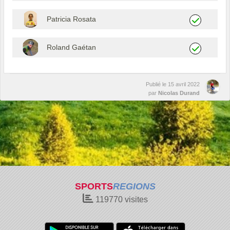
Patricia Rosata
Roland Gaétan
Publié le
15 avril 2022
par
Nicolas Durand
SPORTS
REGIONS
119770
visites