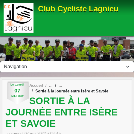
Panneau de gestion des cookies
Club Cycliste Lagnieu
Le
samedi
Accueil
07
Sortie à la journée entre Isère et Savoie
MAI
2022
SORTIE À LA
JOURNÉE ENTRE ISÈRE
ET SAVOIE
Le
samedi
07
mai
2022
à 08h15