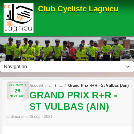
Panneau de gestion des cookies
Club Cycliste Lagnieu
Le
dimanche
Accueil
Grand Prix R+R - St Vulbas (Ain)
26
GRAND PRIX R+R -
SEPT.
2021
ST VULBAS (AIN)
Le
dimanche
26
sept.
2021