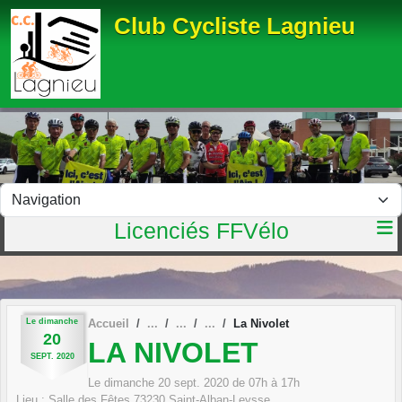
Panneau de gestion des cookies
Club Cycliste Lagnieu
Licenciés FFVélo
Le
dimanche
Accueil
La Nivolet
20
LA NIVOLET
SEPT.
2020
Le
dimanche
20
sept.
2020
de 07h à 17h
Lieu :
Salle des Fêtes
73230
Saint-Alban-Leysse