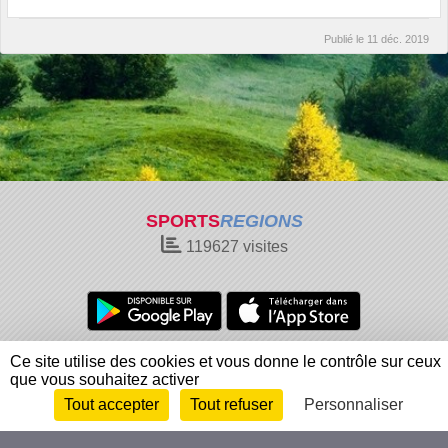
Publié le
11 déc. 2019
SPORTS
REGIONS
119627
visites
Charte cookies
Gestion des cookies
Ce site utilise des cookies et vous donne le contrôle sur ceux
que vous souhaitez activer
Informations légales
Signaler un contenu inapproprié
Tout accepter
Tout refuser
Personnaliser
Envie de participer ?
Connexion