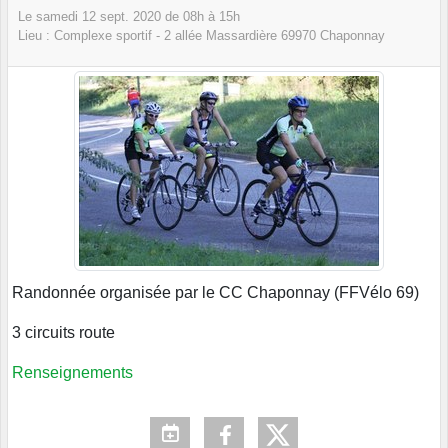
Le
samedi
12
sept.
2020
de 08h à 15h
Lieu :
Complexe sportif - 2 allée Massardière
69970
Chaponnay
Randonnée organisée par le CC Chaponnay (FFVélo 69)
3 circuits route
Renseignements