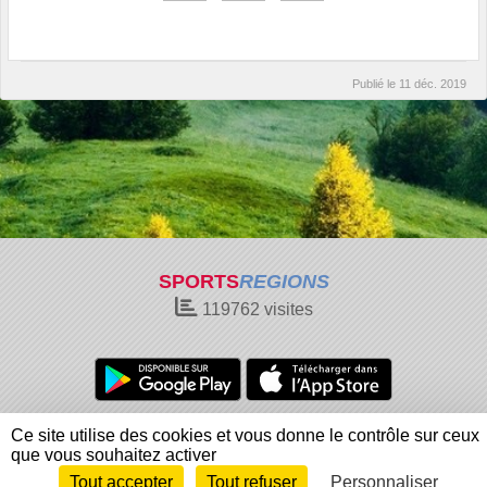
Publié le
11 déc. 2019
SPORTS
REGIONS
119762
visites
Charte cookies
Gestion des cookies
Ce site utilise des cookies et vous donne le contrôle sur ceux
Informations légales
Signaler un contenu inapproprié
que vous souhaitez activer
Tout accepter
Tout refuser
Personnaliser
Envie de participer ?
Connexion