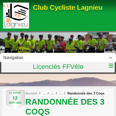
Panneau de gestion des cookies
Club Cycliste Lagnieu
Licenciés FFVélo
Le
samedi
Accueil
Randonnée des 3 Coqs
12
RANDONNÉE DES 3
SEPT.
2020
COQS