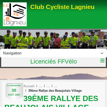
Panneau de gestion des cookies
Club Cycliste Lagnieu
Licenciés FFVélo
Le
dimanche
Accueil
30
39ème Rallye des Beaujolais Village
AOÛT
2020
39ÈME RALLYE DES