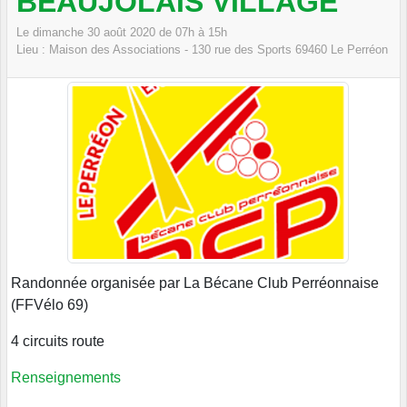
BEAUJOLAIS VILLAGE
Le
dimanche
30
août
2020
de 07h à 15h
Lieu :
Maison des Associations - 130 rue des Sports
69460
Le Perréon
Randonnée organisée par La Bécane Club Perréonnaise
(FFVélo 69)
4 circuits route
Renseignements