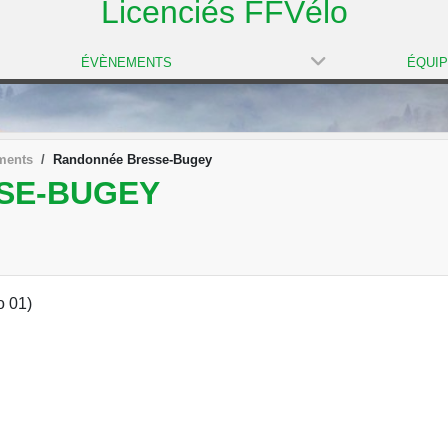
Licenciés FFVélo
ÉVÈNEMENTS
ÉQUI
ments
Randonnée Bresse-Bugey
SE-BUGEY
o 01)