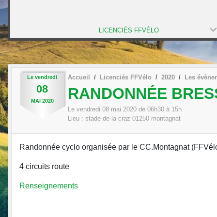
LICENCIÉS FFVÉLO
Accueil
Licenciés FFVélo
2020
Les évène
Le
vendredi
08
RANDONNÉE BRES
MAI
2020
Le
vendredi
08
mai
2020
de 06h30 à 15h
Lieu :
stade de la craz
01250
montagnat
Randonnée cyclo organisée par le CC.Montagnat (FFVél
4 circuits route
Renseignements