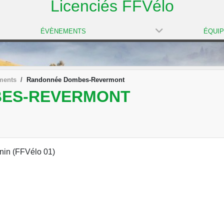
Licenciés FFVélo
ÉVÈNEMENTS
ÉQUI
ments
Randonnée Dombes-Revermont
ES-REVERMONT
nin (FFVélo 01)