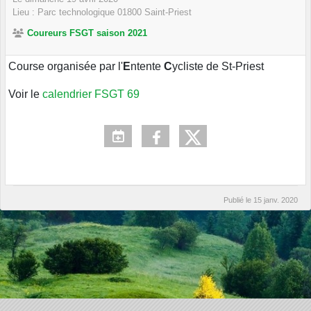
Lieu :
Parc technologique
01800
Saint-Priest
Coureurs FSGT saison 2021
Course organisée par l'
E
ntente
C
ycliste de St-Priest
Voir le
calendrier FSGT 69
Publié le
15 janv. 2020