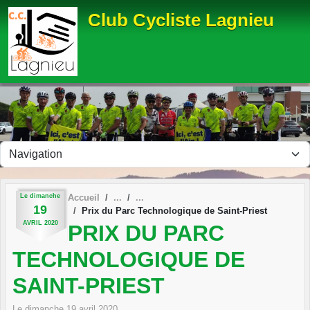
Panneau de gestion des cookies
Club Cycliste Lagnieu
Le
dimanche
Accueil
19
Prix du Parc Technologique de Saint-Priest
AVRIL
2020
PRIX DU PARC
TECHNOLOGIQUE DE
SAINT-PRIEST
Le
dimanche
19
avril
2020