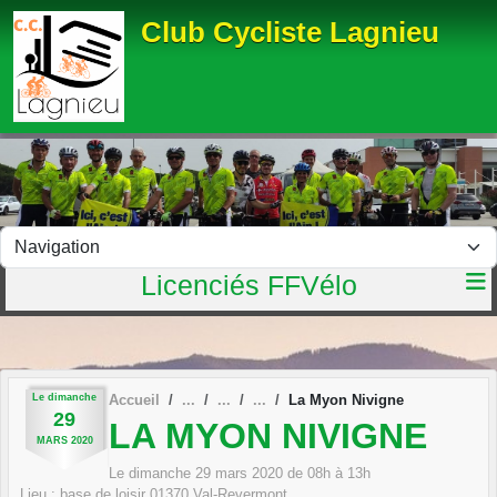
Panneau de gestion des cookies
Club Cycliste Lagnieu
Licenciés FFVélo
Le
dimanche
Accueil
La Myon Nivigne
29
LA MYON NIVIGNE
MARS
2020
Le
dimanche
29
mars
2020
de 08h à 13h
Lieu :
base de loisir
01370
Val-Revermont