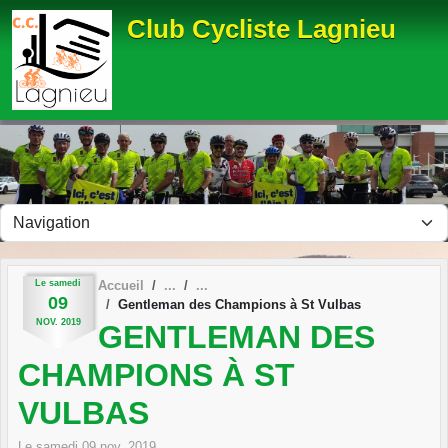
Panneau de gestion des cookies
Club Cycliste Lagnieu
Le
samedi
Accueil
09
Gentleman des Champions à St Vulbas
NOV.
2019
GENTLEMAN DES
CHAMPIONS À ST
VULBAS
Le
samedi
09
nov.
2019