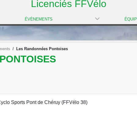
Licenciés FFVélo
ÉVÈNEMENTS
ÉQUI
ments
Les Randonnées Pontoises
PONTOISES
yclo Sports Pont de Chéruy (FFVélo 38)