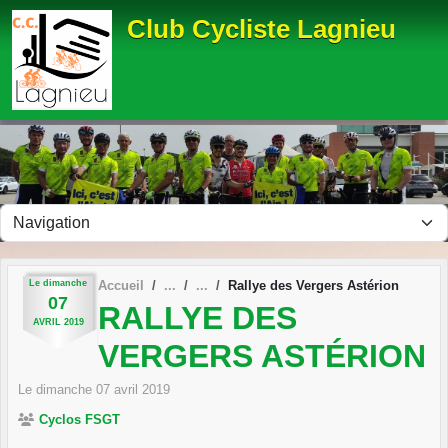
Panneau de gestion des cookies
Club Cycliste Lagnieu
Le
dimanche
Accueil
Rallye des Vergers Astérion
07
RALLYE DES
AVRIL
2019
VERGERS ASTÉRION
Le
dimanche
07
avril
2019
Cyclos FSGT