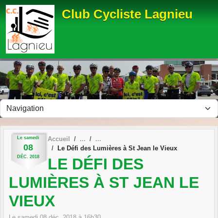
Panneau de gestion des cookies
Club Cycliste Lagnieu
Le
samedi
Accueil
08
Le Défi des Lumières à St Jean le Vieux
DÉC.
2018
LE DÉFI DES
LUMIÈRES À ST JEAN LE
VIEUX
Le
samedi
08
déc.
2018
à 16h30