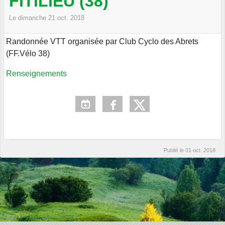
FITILIEU (38)
Le
dimanche
21
oct.
2018
Randonnée VTT organisée par Club Cyclo des Abrets
(FF.Vélo 38)
Renseignements
Publié le
01 oct. 2018