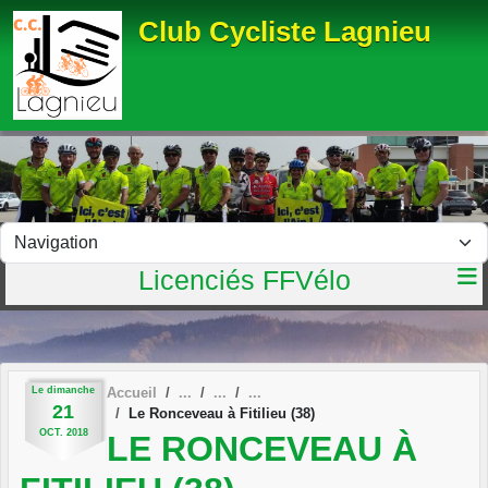
Panneau de gestion des cookies
Club Cycliste Lagnieu
Licenciés FFVélo
Le
dimanche
Accueil
21
Le Ronceveau à Fitilieu (38)
OCT.
2018
LE RONCEVEAU À