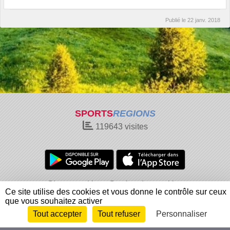
Publié le
22 janv. 2018
SPORTS
REGIONS
119643
visites
Charte cookies
Gestion des cookies
Ce site utilise des cookies et vous donne le contrôle sur ceux
Informations légales
Signaler un contenu inapproprié
que vous souhaitez activer
Tout accepter
Tout refuser
Personnaliser
Envie de participer ?
Connexion